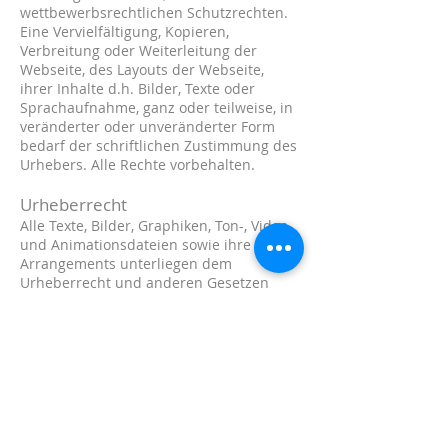
wettbewerbsrechtlichen Schutzrechten.
Eine Vervielfältigung, Kopieren,
Verbreitung oder Weiterleitung der
Webseite, des Layouts der Webseite,
ihrer Inhalte d.h. Bilder, Texte oder
Sprachaufnahme, ganz oder teilweise, in
veränderter oder unveränderter Form
bedarf der schriftlichen Zustimmung des
Urhebers. Alle Rechte vorbehalten.
Urheberrecht
Alle Texte, Bilder, Graphiken, Ton-, Video-
und Animationsdateien sowie ihre
Arrangements unterliegen dem
Urheberrecht und anderen Gesetzen
zum Schutz geistigen Eigentums. Sie
dürfen weder für Handelszwecke oder
zur Weitergabe kopiert, noch verändert
und auf anderen Internetseiten
verwendet werden. Eine Vervielfältigung
oder Verwendung in anderen
elektronischen oder gedruckten
Publikationen ist ohne ausdrückliche